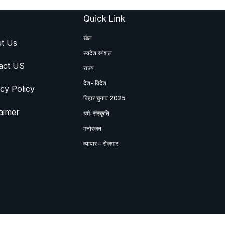
Quick Link
खेल
t Us
स्वदेश स्पेशल
act US
राज्य
देश- विदेश
cy Policy
बिहार चुनाव 2025
aimer
धर्म-संस्कृति
मनोरंजन
व्यापार – रोज़गार
© Copyright by SWADESH NEWS 2026