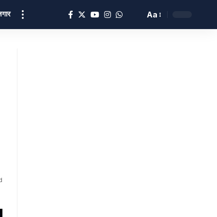
ोज़गार
Aa
d