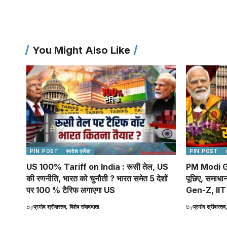
You Might Also Like
PIN POST
स्वदेश एजेंडा
PIN POST
US 100% Tariff on India : रूसी तेल, US
PM Modi Ge
की रणनीति, भारत को चुनौती ? भारत समेत 5 देशों
पूछिए, समाधा
पर 100 % टैरिफ लगाएगा US
Gen-Z, IIT य
By
प्रमोद श्रीवास्तव, विशेष संवाददाता
By
प्रमोद श्रीवास्तव