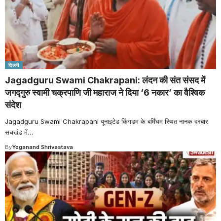
दिल्ली
Jagadguru Swami Chakrapani: लंदन की संत संसद में
जगद्गुरु स्वामी चक्रपाणि जी महाराज ने दिया ‘6 नकार’ का वैश्विक
संदेश
Jagadguru Swami Chakrapani यूनाइटेड किंगडम के बर्मिंघम स्थित नानक दरबार
सचखंड में
…
By
Yoganand Shrivastava