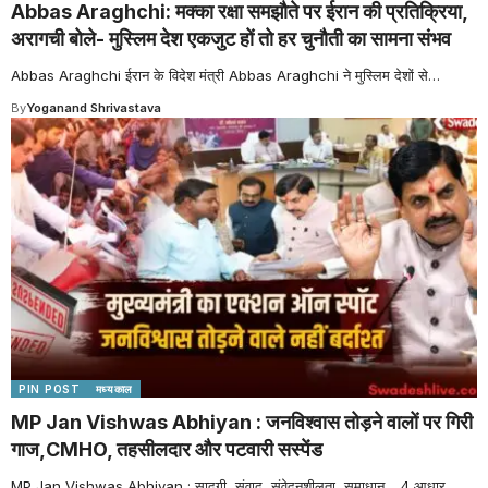
Abbas Araghchi: मक्का रक्षा समझौते पर ईरान की प्रतिक्रिया,
अरागची बोले- मुस्लिम देश एकजुट हों तो हर चुनौती का सामना संभव
Abbas Araghchi ईरान के विदेश मंत्री Abbas Araghchi ने मुस्लिम देशों से
…
By
Yoganand Shrivastava
PIN POST
मध्यकाल
MP Jan Vishwas Abhiyan : जनविश्वास तोड़ने वालों पर गिरी
गाज,CMHO, तहसीलदार और पटवारी सस्पेंड
MP Jan Vishwas Abhiyan : सादगी, संवाद, संवेदनशीलता, समाधान… 4 आधार