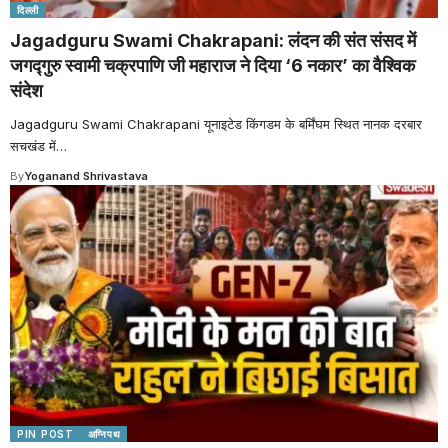
दिल्ली
Jagadguru Swami Chakrapani: लंदन की संत संसद में
जगद्गुरु स्वामी चक्रपाणि जी महाराज ने दिया ‘6 नकार’ का वैश्विक
संदेश
Jagadguru Swami Chakrapani यूनाइटेड किंगडम के बर्मिंघम स्थित नानक दरबार
सचखंड में
…
By
Yoganand Shrivastava
PIN POST
अग्निपथ