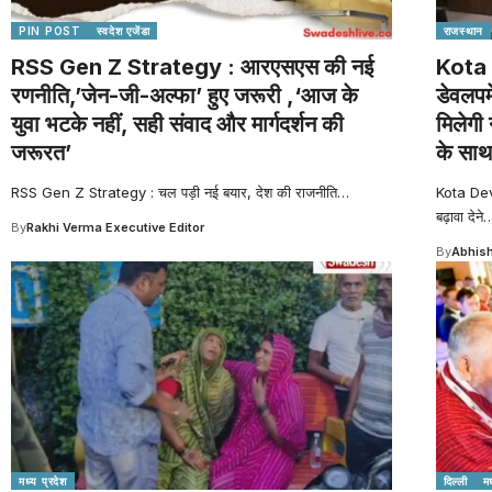
PIN POST
स्वदेश एजेंडा
राजस्थान
RSS Gen Z Strategy : आरएसएस की नई
Kota 
रणनीति,’जेन-जी-अल्फा’ हुए जरूरी ,‘आज के
डेवलपम
युवा भटके नहीं, सही संवाद और मार्गदर्शन की
मिलेगी 
जरूरत’
के साथ
RSS Gen Z Strategy : चल पड़ी नई बयार, देश की राजनीति
…
Kota Dev
बढ़ावा देने
By
Rakhi Verma Executive Editor
By
Abhish
मध्य प्रदेश
दिल्ली
मध