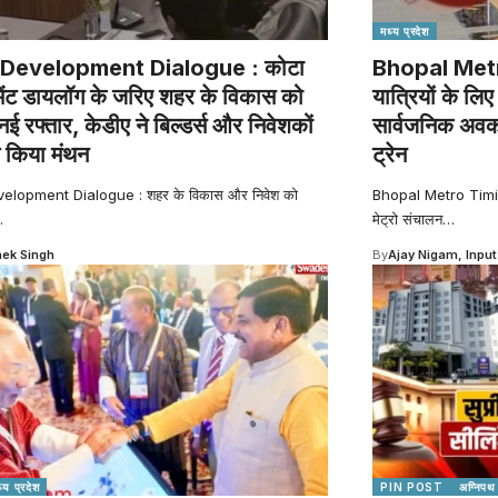
मध्य प्रदेश
Development Dialogue : कोटा
Bhopal Metro
ेंट डायलॉग के जरिए शहर के विकास को
यात्रियों के ल
नई रफ्तार, केडीए ने बिल्डर्स और निवेशकों
सार्वजनिक अवका
 किया मंथन
ट्रेन
elopment Dialogue : शहर के विकास और निवेश को
Bhopal Metro Timing
…
मेट्रो संचालन
…
ek Singh
By
Ajay Nigam, Input
्य प्रदेश
PIN POST
अग्निपथ