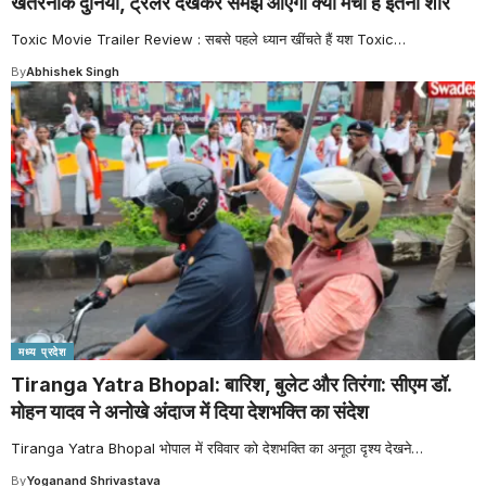
खतरनाक दुनिया, ट्रेलर देखकर समझ आएगा क्यों मचा है इतना शोर
Toxic Movie Trailer Review : सबसे पहले ध्यान खींचते हैं यश Toxic
…
By
Abhishek Singh
मध्य प्रदेश
Tiranga Yatra Bhopal: बारिश, बुलेट और तिरंगा: सीएम डॉ.
मोहन यादव ने अनोखे अंदाज में दिया देशभक्ति का संदेश
Tiranga Yatra Bhopal भोपाल में रविवार को देशभक्ति का अनूठा दृश्य देखने
…
By
Yoganand Shrivastava