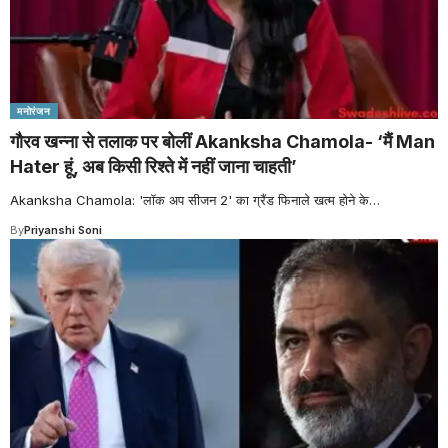
मनोरंजन
गौरव खन्ना से तलाक पर बोलीं Akanksha Chamola- ‘मैं Man
Hater हूं, अब किसी रिश्ते में नहीं जाना चाहती’
Akanksha Chamola: 'लॉक अप सीजन 2' का ग्रैंड फिनाले खत्म होने के
…
By
Priyanshi Soni