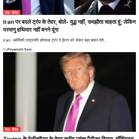
देश- विदेश
Iran पर बदले ट्रंप के तेवर, बोले- युद्ध नहीं, समझौता चाहता हूं; लेकिन
परमाणु हथियार नहीं बनने दूंगा
Iran: अमेरिकी राष्ट्रपति डोनाल्ड ट्रंप ने ईरान को लेकर बड़ा बयान देते
…
By
Priyanshi Soni
देश- विदेश
Trump के हेलीकॉप्टर के बेहद करीब पहुंचा पैसेंजर विमान, वॉशिंगटन