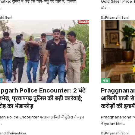
ke: दुनिया में कई ऐसे जीव-जंतु पाए जाते हैं, जिनकी
Gold Silver Price Tod
…
और
…
shi Soni
By
Priyanshi Soni
श
खेल
pgarh Police Encounter: 2 घंटे
Praggnanand
मुठभेड़, प्रतापगढ़ पुलिस की बड़ी कार्रवाई;
आखिरी बाजी से 
रोह का भंडाफोड़
करोड़ों की इनाम
h Police Encounter प्रतापगढ़ जिले में पुलिस ने महज
Praggnanandha: भारतीय
…
ने एक बार फिर
…
nd Shrivastava
By
Priyanshi Soni