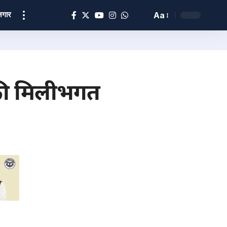
ोज़गार
Aa
की मिलीभगत