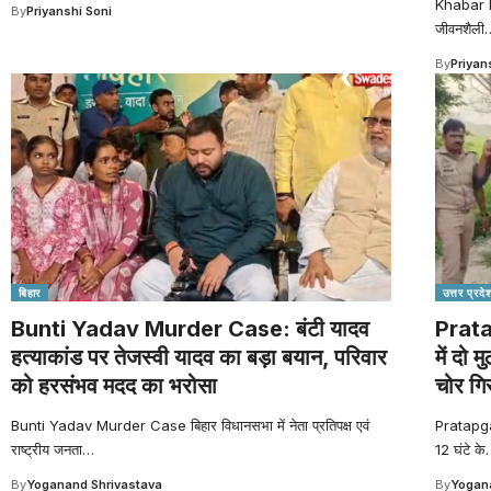
Khabar hat
By
Priyanshi Soni
जीवनशैली
By
Priyan
बिहार
उत्तर प्रदे
Bunti Yadav Murder Case: बंटी यादव
Prata
हत्याकांड पर तेजस्वी यादव का बड़ा बयान, परिवार
में दो 
को हरसंभव मदद का भरोसा
चोर गि
Bunti Yadav Murder Case बिहार विधानसभा में नेता प्रतिपक्ष एवं
Pratapgar
राष्ट्रीय जनता
…
12 घंटे के
By
Yoganand Shrivastava
By
Yogana