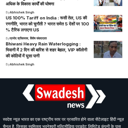
अधिक के विकास कार्यों की घोषणा
By
Abhishek Singh
US 100% Tariff on India : रूसी तेल, US की
रणनीति, भारत को चुनौती ? भारत समेत 5 देशों पर 100
% टैरिफ लगाएगा US
By
प्रमोद श्रीवास्तव, विशेष संवाददाता
Bhiwani Heavy Rain Waterlogging :
भिवानी में 2 दिन की बारिश से शहर बेहाल, VIP कॉलोनी
की कोठियों में घुसा पानी
By
Abhishek Singh
स्वदेश न्यूज़ भारत का एक राष्ट्रीय स्तर पर प्रसारित होने वाला सैटेलाइट हिंदी न्यूज़
चैनल है, जिसका स्वमितत्व भुवनेश्वरी मल्टिमीडिया प्राइवेट लिमिटेड कंपनी के पास