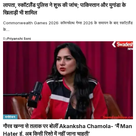
लापता, स्कॉटलैंड पुलिस ने शुरू की जांच; पाकिस्तान और युगांडा के
खिलाड़ी भी शामिल
Commonwealth Games 2026: कॉमनवेल्थ गेम्स 2026 के समापन के बाद स्कॉटलैंड
के
…
By
Priyanshi Soni
मनोरंजन
गौरव खन्ना से तलाक पर बोलीं Akanksha Chamola- ‘मैं Man
Hater हूं, अब किसी रिश्ते में नहीं जाना चाहती’