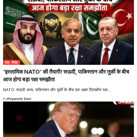
देश- विदेश
‘इस्लामिक NATO’ की तैयारी! सऊदी, पाकिस्तान और तुर्की के बीच
आज होगा बड़ा रक्षा समझौता
NATO: सऊदी अरब, पाकिस्तान और तुर्की के बीच एक अहम त्रिपक्षीय रक्षा
…
By
Priyanshi Soni