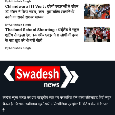
By
Abhishek Singh
Chhindwara ITI Visit : ट्रेनी छात्राओं से सीएम
डॉ. मोहन ने किया संवाद, कहा- युवा शक्ति आत्मनिर्भर
बनने का सबसे सशक्त माध्यम
By
Abhishek Singh
Thailand School Shooting : थाईलैंड में स्कूल
शूटिंग से दहला देश, 14 वर्षीय छात्र ने 8 लोगों की हत्या
के बाद खुद को भी मारी गोली
By
Abhishek Singh
स्वदेश न्यूज़ भारत का एक राष्ट्रीय स्तर पर प्रसारित होने वाला सैटेलाइट हिंदी न्यूज़
चैनल है, जिसका स्वमितत्व भुवनेश्वरी मल्टिमीडिया प्राइवेट लिमिटेड कंपनी के पास
है।