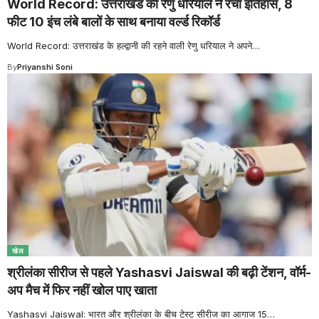
World Record: उत्तराखंड की रेणु धरियाल ने रचा इतिहास, 8
फीट 10 इंच लंबे बालों के साथ बनाया वर्ल्ड रिकॉर्ड
World Record: उत्तराखंड के हल्द्वानी की रहने वाली रेणु धरियाल ने अपने
…
By
Priyanshi Soni
खेल
श्रीलंका सीरीज से पहले Yashasvi Jaiswal की बढ़ी टेंशन, वॉर्म-
अप मैच में फिर नहीं खोल पाए खाता
Yashasvi Jaiswal: भारत और श्रीलंका के बीच टेस्ट सीरीज का आगाज 15
…