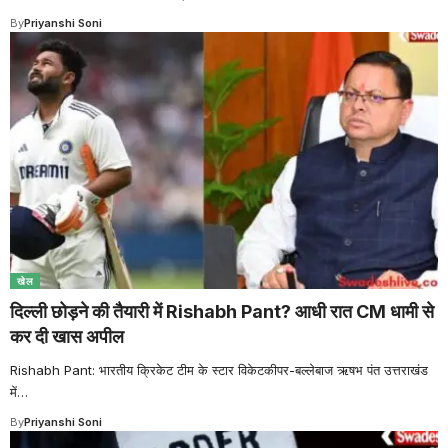
By
Priyanshi Soni
खेल
दिल्ली छोड़ने की तैयारी में Rishabh Pant? आधी रात CM धामी से
कर दी खास अपील
Rishabh Pant: भारतीय क्रिकेट टीम के स्टार विकेटकीपर-बल्लेबाज ऋषभ पंत उत्तराखंड
में
…
By
Priyanshi Soni