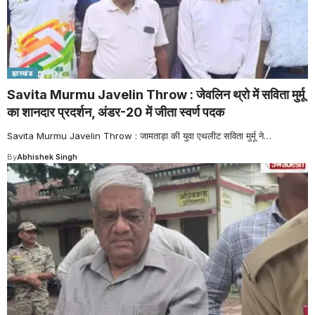
झारखंड
Savita Murmu Javelin Throw : जेवलिन थ्रो में सविता मुर्मू
का शानदार प्रदर्शन, अंडर-20 में जीता स्वर्ण पदक
Savita Murmu Javelin Throw : जामताड़ा की युवा एथलीट सविता मुर्मू ने
…
By
Abhishek Singh