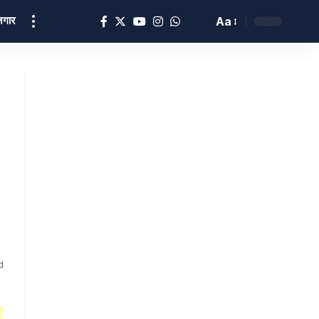
ोज़गार
Aa
d