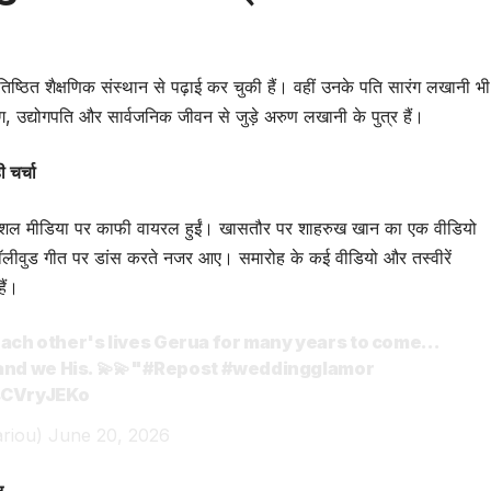
 प्रतिष्ठित शैक्षणिक संस्थान से पढ़ाई कर चुकी हैं। वहीं उनके पति सारंग लखानी भी
रंग, उद्योगपति और सार्वजनिक जीवन से जुड़े अरुण लखानी के पुत्र हैं।
चर्चा
ोशल मीडिया पर काफी वायरल हुईं। खासतौर पर शाहरुख खान का एक वीडियो
य बॉलीवुड गीत पर डांस करते नजर आए। समारोह के कई वीडियो और तस्वीरें
ैं।
ach other's lives Gerua for many years to come…
 and we His. 💫💫"
#Repost
#weddingglamor
rsCVryJEKo
ariou)
June 20, 2026