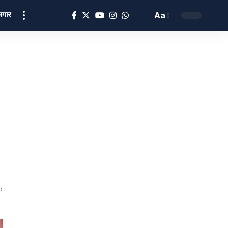
ोज़गार
Aa
d