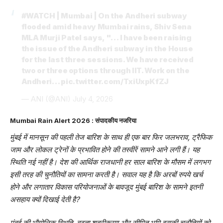
#WATCH
| Mumbai | On the Andheri subway
flooded amid heavy Mumbai rains, Shiv Sena
MLA Murji Patel says, "… I have been raising
the issue of the Andheri subway in the House
for the last three sessions. We have received
two or three options through IIT. Work on the
Andheri…
pic.twitter.com/TxiUxpKfZJ
— ANI (@ANI)
July 4, 2026
Mumbai Rain Alert 2026 : संपादकीय नजरिया
मुंबई में मानसून की पहली तेज बारिश के साथ ही एक बार फिर जलभराव, ट्रैफिक
जाम और लोकल ट्रेनों के प्रभावित होने की तस्वीरें सामने आने लगी हैं। यह
स्थिति नई नहीं है। देश की आर्थिक राजधानी हर साल बारिश के मौसम में लगभग
इसी तरह की चुनौतियों का सामना करती है। सवाल यह है कि अरबों रुपये खर्च
होने और लगातार विकास परियोजनाओं के बावजूद मुंबई बारिश के सामने इतनी
असहाय क्यों दिखाई देती है?
मुंबई की भौगोलिक स्थिति, बढ़ता शहरीकरण और सीमित भूमि इसकी चुनौतियों को