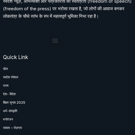
स्वदेश न्यूज़, अभिव्यक्ति और पत्रकारिता की स्वतंत्रता (freedom of speech)
(freedom of the press) पर भरोसा रखता है, जो लोगों की आवाज बनकर
लोकतंत्र के चौथे स्तंभ के रुप में महत्वपूर्ण भूमिका निभा रहा है।
Quick Link
खेल
स्वदेश स्पेशल
राज्य
देश- विदेश
बिहार चुनाव 2025
धर्म-संस्कृति
मनोरंजन
व्यापार – रोज़गार