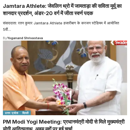
Jamtara Athlete: जेवलिन थ्रो में जामताड़ा की सविता मुर्मू का
शानदार प्रदर्शन, अंडर-20 वर्ग में जीता स्वर्ण पदक
संवाददाता: रतन कुमार Jamtara Athlete हजारीबाग के करजन स्टेडियम में आयोजित
5वीं
…
By
Yoganand Shrivastava
उत्तर प्रदेश
दिल्ली
PM Modi Yogi Meeting: प्रधानमंत्री मोदी से मिले मुख्यमंत्री
योगी आदित्यनाथ, अहम मुद्दों पर हुई चर्चा