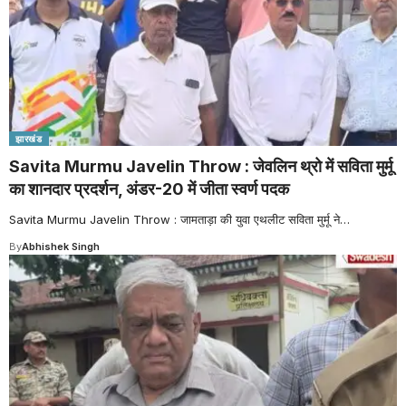
झारखंड
Savita Murmu Javelin Throw : जेवलिन थ्रो में सविता मुर्मू
का शानदार प्रदर्शन, अंडर-20 में जीता स्वर्ण पदक
Savita Murmu Javelin Throw : जामताड़ा की युवा एथलीट सविता मुर्मू ने
…
By
Abhishek Singh