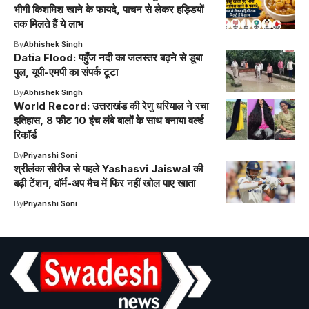
भीगी किशमिश खाने के फायदे, पाचन से लेकर हड्डियों
तक मिलते हैं ये लाभ
By
Abhishek Singh
Datia Flood: पहुँज नदी का जलस्तर बढ़ने से डूबा
पुल, यूपी-एमपी का संपर्क टूटा
By
Abhishek Singh
World Record: उत्तराखंड की रेणु धरियाल ने रचा
इतिहास, 8 फीट 10 इंच लंबे बालों के साथ बनाया वर्ल्ड
रिकॉर्ड
By
Priyanshi Soni
श्रीलंका सीरीज से पहले Yashasvi Jaiswal की
बढ़ी टेंशन, वॉर्म-अप मैच में फिर नहीं खोल पाए खाता
By
Priyanshi Soni