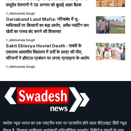
वासुदेव देवनानी ने 18 अगस्त को बुलाई अहम बैठक
By
Abhishek Singh
Gariaband Land Mafia: गरियाबंद में भू-
माफियाओं पर किसानों का बड़ा आरोप, अवैध प्लाटिंग कर
खेतों का रास्ता बंद करने की शिकायत
By
Abhishek Singh
Sakti Eklavya Hostel Death : सक्ती के
एकलव्य आवासीय विद्यालय में 9वीं के छात्र की मौत,
परिजनों ने हॉस्टल प्रबंधन पर लगाए प्रताड़ना के आरोप
By
Abhishek Singh
स्वदेश न्यूज़ भारत का एक राष्ट्रीय स्तर पर प्रसारित होने वाला सैटेलाइट हिंदी न्यूज़
चैनल है, जिसका स्वमितत्व भुवनेश्वरी मल्टिमीडिया प्राइवेट लिमिटेड कंपनी के पास