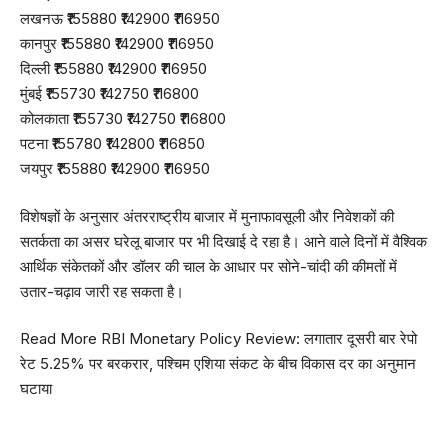
लखनऊ ₹155880 ₹142900 ₹116950
कानपुर ₹155880 ₹142900 ₹116950
दिल्‍ली ₹155880 ₹142900 ₹116950
मुंबई ₹155730 ₹142750 ₹116800
कोलकाता ₹155730 ₹142750 ₹116800
पटना ₹155780 ₹142800 ₹116850
जयपुर ₹155880 ₹142900 ₹116950
विशेषज्ञों के अनुसार अंतरराष्ट्रीय बाजार में मुनाफावसूली और निवेशकों की
सतर्कता का असर घरेलू बाजार पर भी दिखाई दे रहा है। आने वाले दिनों में वैश्विक
आर्थिक संकेतकों और डॉलर की चाल के आधार पर सोने-चांदी की कीमतों में
उतार-चढ़ाव जारी रह सकता है।
Read More
RBI Monetary Policy Review: लगातार दूसरी बार रेपो
रेट 5.25% पर बरकरार, पश्चिम एशिया संकट के बीच विकास दर का अनुमान
घटाया