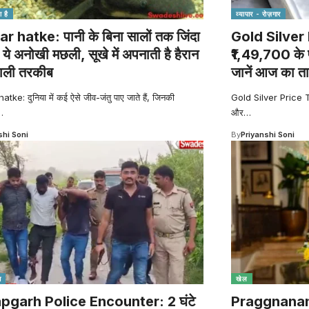
 है
व्यापार - रोज़गार
 hatke: पानी के बिना सालों तक जिंदा
Gold Silver
 ये अनोखी मछली, सूखे में अपनाती है हैरान
₹1,49,700 के प
ाली तरकीब
जानें आज का त
ke: दुनिया में कई ऐसे जीव-जंतु पाए जाते हैं, जिनकी
Gold Silver Price Tod
…
और
…
shi Soni
By
Priyanshi Soni
श
खेल
pgarh Police Encounter: 2 घंटे
Praggnanand