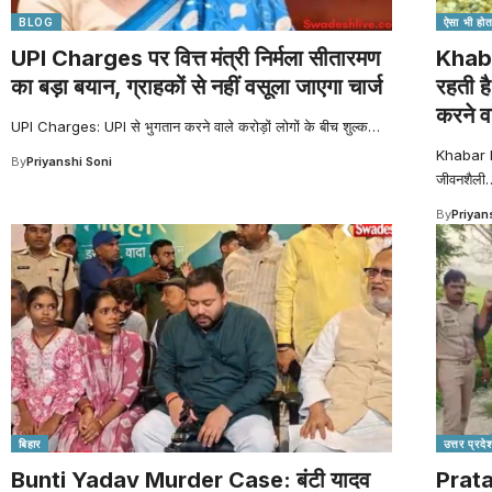
BLOG
ऐसा भी होता
UPI Charges पर वित्त मंत्री निर्मला सीतारमण
Khabar
का बड़ा बयान, ग्राहकों से नहीं वसूला जाएगा चार्ज
रहती है
करने व
UPI Charges: UPI से भुगतान करने वाले करोड़ों लोगों के बीच शुल्क
…
Khabar hat
By
Priyanshi Soni
जीवनशैली
By
Priyan
बिहार
उत्तर प्रदे
Bunti Yadav Murder Case: बंटी यादव
Prata