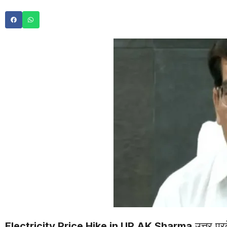
Electricity Price Hike in UP AK Sharma
उत्तर प्