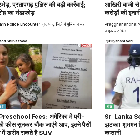
मुठभेड़, प्रतापगढ़ पुलिस की बड़ी कार्रवाई;
आखिरी बाजी से 
रोह का भंडाफोड़
करोड़ों की इनाम
h Police Encounter प्रतापगढ़ जिले में पुलिस ने महज
Praggnanandha: भारतीय
…
ने एक बार फिर
…
nd Shrivastava
By
Priyanshi Soni
 है
खेल
reschool Fees: अमेरिका में प्री-
Sri Lanka Seri
की फीस सुनकर चौंक जाएंगे आप, इतने पैसों
झटका! शुभमन गि
त में खरीद सकते हैं SUV
कप्तानी