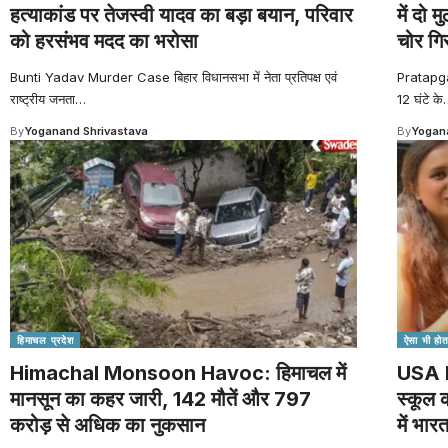
हत्याकांड पर तेजस्वी यादव का बड़ा बयान, परिवार
में दो 
को हरसंभव मदद का भरोसा
चोर गि
Bunti Yadav Murder Case बिहार विधानसभा में नेता प्रतिपक्ष एवं
Pratapgar
राष्ट्रीय जनता
…
12 घंटे के
By
Yoganand Shrivastava
By
Yogana
हिमाचल प्रदेश
ऐसा भी होता
Himachal Monsoon Havoc: हिमाचल में
USA P
मानसून का कहर जारी, 142 मौतें और 797
स्कूल 
करोड़ से अधिक का नुकसान
में भार