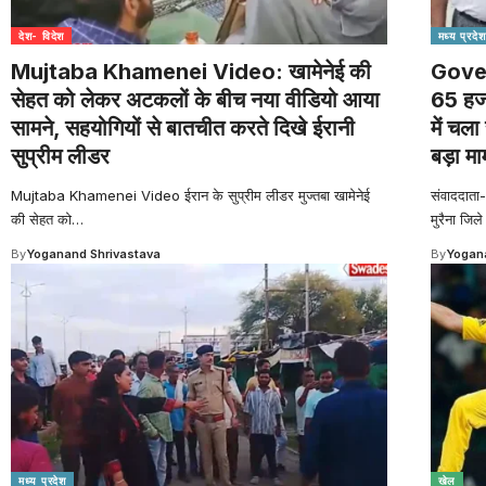
देश- विदेश
मध्य प्रदेश
Mujtaba Khamenei Video: खामेनेई की
Gove
सेहत को लेकर अटकलों के बीच नया वीडियो आया
65 हजा
सामने, सहयोगियों से बातचीत करते दिखे ईरानी
में चला
सुप्रीम लीडर
बड़ा म
Mujtaba Khamenei Video ईरान के सुप्रीम लीडर मुज्तबा खामेनेई
संवाददात
की सेहत को
…
मुरैना जि
By
Yoganand Shrivastava
By
Yogana
मध्य प्रदेश
खेल