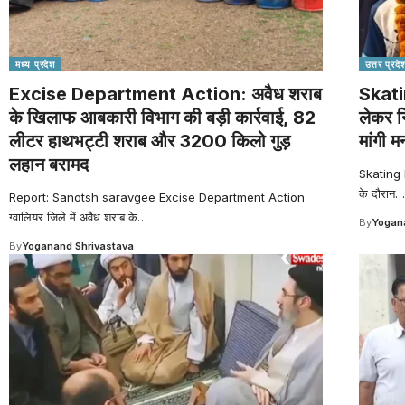
मध्य प्रदेश
उत्तर प्रदे
Excise Department Action: अवैध शराब
Skati
के खिलाफ आबकारी विभाग की बड़ी कार्रवाई, 82
लेकर न
लीटर हाथभट्टी शराब और 3200 किलो गुड़
मांगी म
लहान बरामद
Skating K
के दौरान
…
Report: Sanotsh saravgee Excise Department Action
ग्वालियर जिले में अवैध शराब के
…
By
Yogana
By
Yoganand Shrivastava