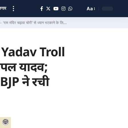
ोज़गार
Aa
 चोरी’ से ध्यान भटकाने के लिए BJP ने रची साजिश
Yadav Troll
िंपल यादव;
 BJP ने रची