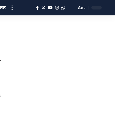
ोज़गार
Aa
d