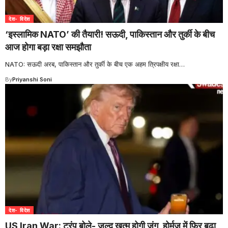
देश- विदेश
‘इस्लामिक NATO’ की तैयारी! सऊदी, पाकिस्तान और तुर्की के बीच
आज होगा बड़ा रक्षा समझौता
NATO: सऊदी अरब, पाकिस्तान और तुर्की के बीच एक अहम त्रिपक्षीय रक्षा
…
By
Priyanshi Soni
देश- विदेश
US Iran War: ट्रंप बोले- जल्द खत्म होगी जंग, होर्मुज में फिर बढ़ा