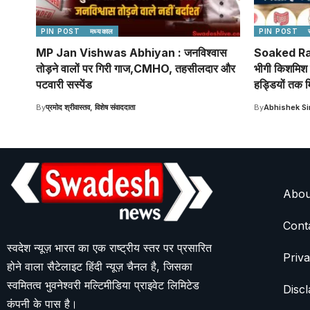
PIN POST
मध्यकाल
PIN POST
MP Jan Vishwas Abhiyan : जनविश्वास
Soaked Rai
तोड़ने वालों पर गिरी गाज,CMHO, तहसीलदार और
भीगी किशमिश 
पटवारी सस्पेंड
हड्डियों तक मि
By
प्रमोद श्रीवास्तव, विशेष संवाददाता
By
Abhishek S
Abou
Cont
स्वदेश न्यूज़ भारत का एक राष्ट्रीय स्तर पर प्रसारित
Priva
होने वाला सैटेलाइट हिंदी न्यूज़ चैनल है, जिसका
स्वमितत्व भुवनेश्वरी मल्टिमीडिया प्राइवेट लिमिटेड
Discl
कंपनी के पास है।