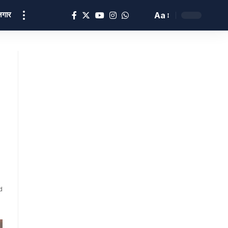
ोज़गार
Aa
।
d