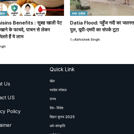
सेहत
मध्य प्रदेश
sins Benefits : सुबह खाली पेट
Datia Flood: पहुँज नदी का जलस्तर 
खाने के फायदे, पाचन से लेकर
पुल, यूपी-एमपी का संपर्क टूटा
लते हैं ये लाभ
By
Abhishek Singh
ingh
Quick Link
खेल
t Us
स्वदेश स्पेशल
act US
राज्य
देश- विदेश
cy Policy
बिहार चुनाव 2025
aimer
धर्म-संस्कृति