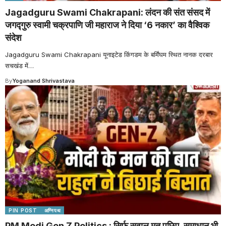
Jagadguru Swami Chakrapani: लंदन की संत संसद में
जगद्गुरु स्वामी चक्रपाणि जी महाराज ने दिया ‘6 नकार’ का वैश्विक
संदेश
Jagadguru Swami Chakrapani यूनाइटेड किंगडम के बर्मिंघम स्थित नानक दरबार
सचखंड में
…
By
Yoganand Shrivastava
PIN POST
अग्निपथ
PM Modi Gen Z Politics : सिर्फ सवाल मत पूछिए, समाधान भी