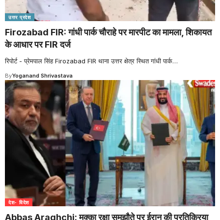
उत्तर प्रदेश
Firozabad FIR: गांधी पार्क चौराहे पर मारपीट का मामला, शिकायत
के आधार पर FIR दर्ज
रिपोर्ट - प्रेमपाल सिंह Firozabad FIR थाना उत्तर क्षेत्र स्थित गांधी पार्क
…
By
Yoganand Shrivastava
देश- विदेश
Abbas Araghchi: मक्का रक्षा समझौते पर ईरान की प्रतिक्रिया,