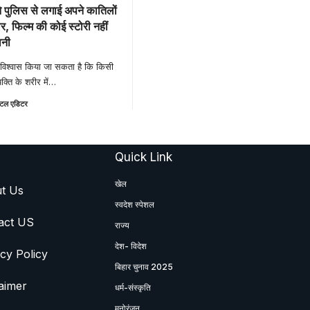
ने पुलिस से लगाई अपने कातिलों
र, फिल्म की कोई स्टोरी नहीं
ानी
्या विश्वास किया जा सकता है कि किसी
क्ति के शरीर में
…
टल एडिटर
Quick Link
खेल
t Us
स्वदेश स्पेशल
act US
राज्य
देश- विदेश
cy Policy
बिहार चुनाव 2025
aimer
धर्म-संस्कृति
मनोरंजन