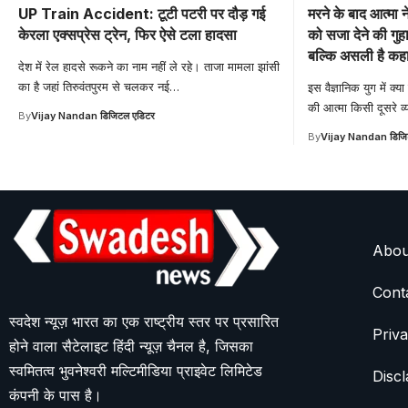
UP Train Accident: टूटी पटरी पर दौड़ गई
मरने के बाद आत्मा 
केरला एक्सप्रेस ट्रेन, फिर ऐसे टला हादसा
को सजा देने की गुहा
बल्कि असली है कह
देश में रेल हादसे रूकने का नाम नहीं ले रहे। ताजा मामला झांसी
का है जहां तिरुवंतपुरम से चलकर नई
…
इस वैज्ञानिक युग में क
की आत्मा किसी दूसरे व्य
By
Vijay Nandan डिजिटल एडिटर
By
Vijay Nandan डिजि
Abou
Cont
स्वदेश न्यूज़ भारत का एक राष्ट्रीय स्तर पर प्रसारित
Priva
होने वाला सैटेलाइट हिंदी न्यूज़ चैनल है, जिसका
स्वमितत्व भुवनेश्वरी मल्टिमीडिया प्राइवेट लिमिटेड
Discl
कंपनी के पास है।