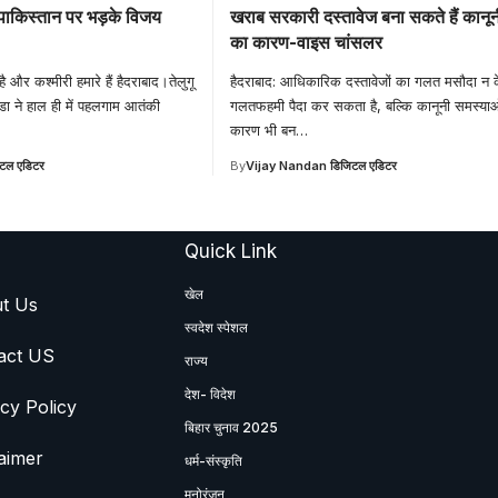
ें पाकिस्तान पर भड़के विजय
खराब सरकारी दस्तावेज बना सकते हैं कानू
का कारण-वाइस चांसलर
 और कश्मीरी हमारे हैं हैदराबाद।तेलुगू
हैदराबाद: आधिकारिक दस्तावेजों का गलत मसौदा न 
डा ने हाल ही में पहलगाम आतंकी
गलतफहमी पैदा कर सकता है, बल्कि कानूनी समस्या
कारण भी बन
…
टल एडिटर
By
Vijay Nandan डिजिटल एडिटर
Quick Link
खेल
t Us
स्वदेश स्पेशल
act US
राज्य
देश- विदेश
cy Policy
बिहार चुनाव 2025
aimer
धर्म-संस्कृति
मनोरंजन