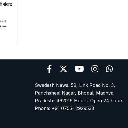
नी संकट
केवल
ओं का
Swadesh News. 59, Link Road No. 3,
Panchsheel Nagar, Bhopal, Madhya
Pradesh- 462016 Hours: Open 24 hours
Phone: +91 0755- 2929533