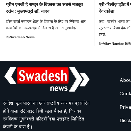
ग्रीन एनर्जी है राष्ट्र के विकास का सबसे मजबूत
प्री-रिलीज़ इवेंट म
स्तंभ : मुख्यमंत्री डॉ. यादव
देवरकोंडा
हरित ऊर्जा उत्पादन क्षेत्र के विकास के लिए हर निवेशक और
कहा- कश्मीर भारत का है
कम्पनियों का मध्यप्रदेश में दिल से है स्वागत मुख्यमंत्री
…
सुपरस्टार विजय देवरकों
हमले
…
By
Swadesh News
By
Vijay Nandan डिजि
Abou
Cont
स्वदेश न्यूज़ भारत का एक राष्ट्रीय स्तर पर प्रसारित
Priva
होने वाला सैटेलाइट हिंदी न्यूज़ चैनल है, जिसका
स्वमितत्व भुवनेश्वरी मल्टिमीडिया प्राइवेट लिमिटेड
Discl
कंपनी के पास है।