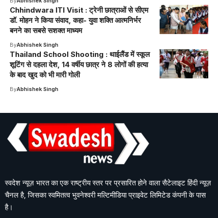
By
Abhishek Singh
Chhindwara ITI Visit : ट्रेनी छात्राओं से सीएम
डॉ. मोहन ने किया संवाद, कहा- युवा शक्ति आत्मनिर्भर
बनने का सबसे सशक्त माध्यम
By
Abhishek Singh
Thailand School Shooting : थाईलैंड में स्कूल
शूटिंग से दहला देश, 14 वर्षीय छात्र ने 8 लोगों की हत्या
के बाद खुद को भी मारी गोली
By
Abhishek Singh
स्वदेश न्यूज़ भारत का एक राष्ट्रीय स्तर पर प्रसारित होने वाला सैटेलाइट हिंदी न्यूज़
चैनल है, जिसका स्वमितत्व भुवनेश्वरी मल्टिमीडिया प्राइवेट लिमिटेड कंपनी के पास
है।