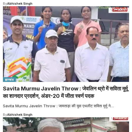
By
Abhishek Singh
झारखंड
Savita Murmu Javelin Throw : जेवलिन थ्रो में सविता मुर्मू
का शानदार प्रदर्शन, अंडर-20 में जीता स्वर्ण पदक
Savita Murmu Javelin Throw : जामताड़ा की युवा एथलीट सविता मुर्मू ने
…
By
Abhishek Singh