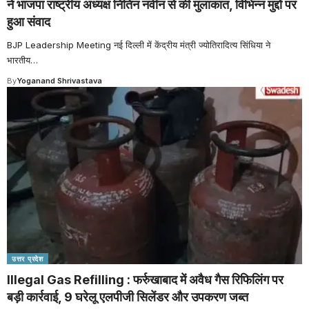
ने भाजपा राष्ट्रीय अध्यक्ष नितिन नवीन से की मुलाकात, विभिन्न मुद्दों पर
हुआ संवाद
BJP Leadership Meeting नई दिल्ली में केंद्रीय मंत्री ज्योतिरादित्य सिंधिया ने
भारतीय
…
By
Yoganand Shrivastava
उत्तर प्रदेश
Illegal Gas Refilling : फर्रुखाबाद में अवैध गैस रिफिलिंग पर
बड़ी कार्रवाई, 9 घरेलू एलपीजी सिलेंडर और उपकरण जब्त