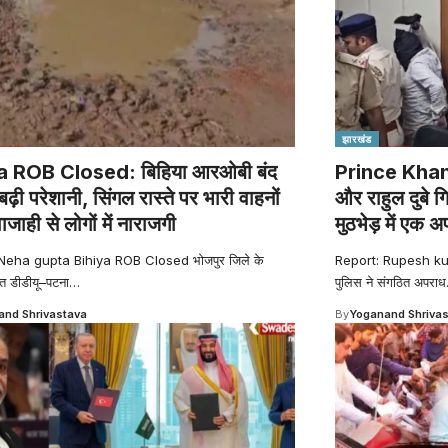
झारखंड
a ROB Closed: बिहिया आरओबी बंद
Prince Khan G
 बढ़ी परेशानी, सिंगल रास्ते पर भारी वाहनों
और राहुल दुबे ग
ाही से लोगों में नाराजगी
मुठभेड़ में एक 
Neha gupta Bihiya ROB Closed भोजपुर जिले के
Report: Rupesh ku
ित डीडीयू–पटना
…
पुलिस ने संगठित अपराध
nd Shrivastava
By
Yoganand Shriva