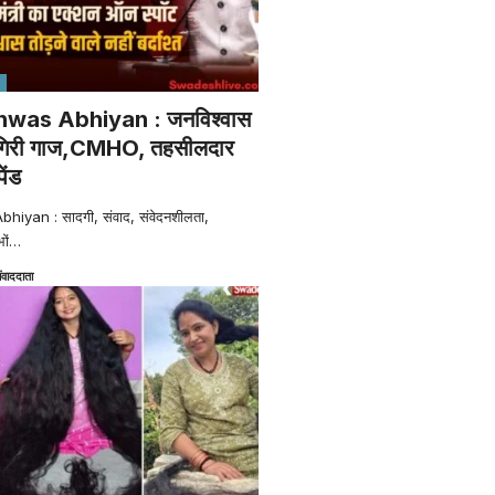
was Abhiyan : जनविश्वास
पर गिरी गाज,CMHO, तहसीलदार
ेंड
yan : सादगी, संवाद, संवेदनशीलता,
ों
…
ंवाददाता