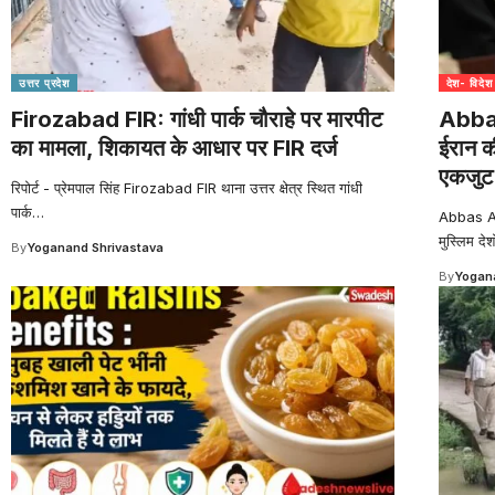
उत्तर प्रदेश
देश- विदेश
Firozabad FIR: गांधी पार्क चौराहे पर मारपीट
Abbas
का मामला, शिकायत के आधार पर FIR दर्ज
ईरान क
एकजुट 
रिपोर्ट - प्रेमपाल सिंह Firozabad FIR थाना उत्तर क्षेत्र स्थित गांधी
पार्क
…
Abbas Ar
मुस्लिम देशो
By
Yoganand Shrivastava
By
Yogana