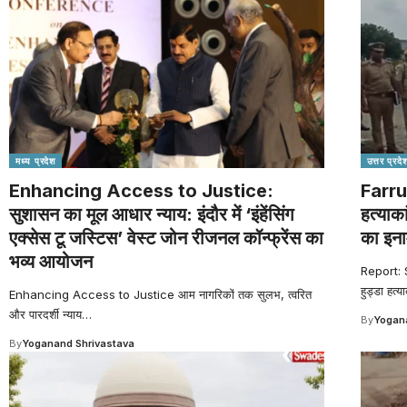
मध्य प्रदेश
उत्तर प्रदे
Enhancing Access to Justice:
Farru
सुशासन का मूल आधार न्याय: इंदौर में ‘इंहेंसिंग
हत्याक
एक्सेस टू जस्टिस’ वेस्ट जोन रीजनल कॉन्फ्रेंस का
का इना
भव्य आयोजन
Report: 
हुड्डा हत्या
Enhancing Access to Justice आम नागरिकों तक सुलभ, त्वरित
और पारदर्शी न्याय
…
By
Yogana
By
Yoganand Shrivastava