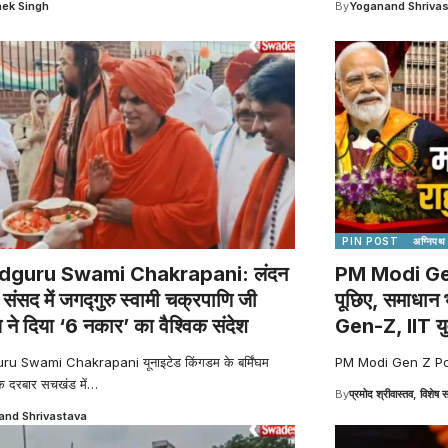
ek Singh
By
Yoganand Shriva
PIN POST
अग्निपथ
dguru Swami Chakrapani: लंदन
PM Modi Gen 
संसद में जगद्गुरु स्वामी चक्रपाणि जी
पूछिए, समाधान 
 ने दिया ‘6 नकार’ का वैश्विक संदेश
Gen-Z, IIT युव
u Swami Chakrapani यूनाइटेड किंगडम के बर्मिंघम
PM Modi Gen Z Polit
क दरबार सचखंड में
…
By
प्रमोद श्रीवास्तव, विशेष स
nd Shrivastava