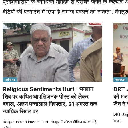
प्रदेशवासियों के देवाधिदेव महादेव से चराचर जगत के कल्य
बेटियों की परवरिश में छिपी है समाज बदलने की ताकत”: बेंगलु
छत्तीसगढ
राजस्थान
Religious Sentiments Hurt : भगवान
DRT Ja
शिव पर कथित आपत्तिजनक पोस्ट को लेकर
को मजब
बवाल, अरुण पन्नालाल गिरफ्तार, 21 अगस्त तक
जैन ने
न्यायिक रिमांड पर
DRT Jaipur
शीघ्र
…
Religious Sentiments Hurt : रायपुर में सोशल मीडिया पर की गई
कथित
…