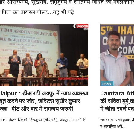
ाण और आरोग्यमय, सुखमय, समृद्धमय व शांतिमय जीवन की मंगलका
रु पिता का वायरल पोस्ट
…यह भी पढ़े
झारखंड
ipur : डीआरटी जयपुर में न्याय व्यवस्था
Jamtara Athle
ूत करने पर जोर, जस्टिस सुधीर कुमार
की सविता मुर्मू
 कहा- पीठ और बार में समन्वय जरूरी
में जीता स्वर्ण 
 : डेब्ट्स रिकवरी ट्रिब्यूनल (डीआरटी), जयपुर में मामलों के
संवाददाता: रतन कुमार
में आयोजित 5वीं
…