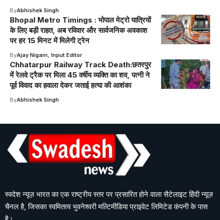
By
Abhishek Singh
Bhopal Metro Timings : भोपाल मेट्रो यात्रियों
के लिए बड़ी राहत, अब रविवार और सार्वजनिक अवकाश
पर हर 15 मिनट में मिलेगी ट्रेन
By
Ajay Nigam, Input Editor
Chhatarpur Railway Track Death:छतरपुर
में रेलवे ट्रैक पर मिला 45 वर्षीय व्यक्ति का शव, पत्नी ने
पूर्व विवाद का हवाला देकर जताई हत्या की आशंका
By
Abhishek Singh
स्वदेश न्यूज़ भारत का एक राष्ट्रीय स्तर पर प्रसारित होने वाला सैटेलाइट हिंदी न्यूज़
चैनल है, जिसका स्वमितत्व भुवनेश्वरी मल्टिमीडिया प्राइवेट लिमिटेड कंपनी के पास
है।