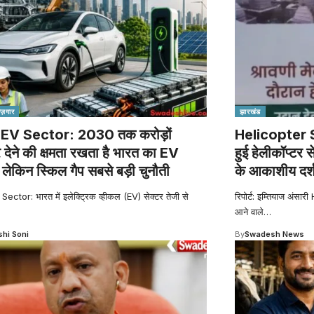
रोज़गार
झारखंड
 EV Sector: 2030 तक करोड़ों
Helicopter Ser
 देने की क्षमता रखता है भारत का EV
हुई हेलीकॉप्टर स
 लेकिन स्किल गैप सबसे बड़ी चुनौती
के आकाशीय दर्
ector: भारत में इलेक्ट्रिक व्हीकल (EV) सेक्टर तेजी से
रिपोर्ट: इम्तियाज अंसार
आने वाले
…
shi Soni
By
Swadesh News