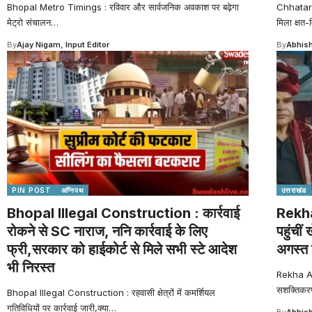
Bhopal Metro Timings : रविवार और सार्वजनिक अवकाश पर बढ़ेगा
Chhatarp
मेट्रो संचालन
…
मिला क्षत-व
By
Ajay Nigam, Input Editor
By
Abhish
PIN POST
अग्निपथ
उत्तराखंड
Bhopal Illegal Construction : कार्रवाई
Rekha
रोकने से SC नाराज, ननि कार्रवाई के लिए
पहुंचीं
फ्री,सरकार को हाईकोर्ट से मिले सभी स्टे आदेश
अगस्त क
भी निरस्त
Rekha Ar
सशक्तिकरण 
Bhopal Illegal Construction : रहवासी क्षेत्रों में कमर्शियल
गतिविधियों पर कार्रवाई जारी,क्या
…
By
Abhish