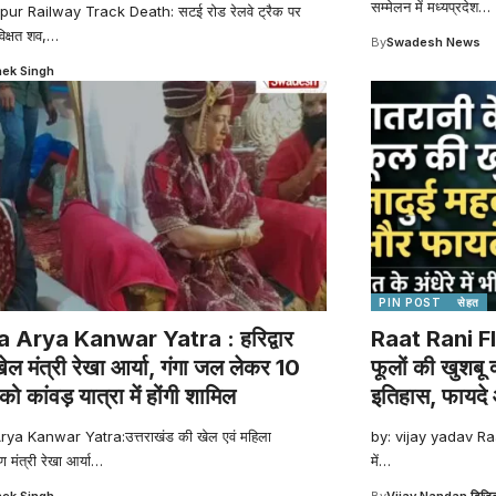
सम्मेलन में मध्यप्रदेश
…
ur Railway Track Death: सटई रोड रेलवे ट्रैक पर
िक्षत शव,
…
By
Swadesh News
ek Singh
PIN POST
सेहत
 Arya Kanwar Yatra : हरिद्वार
Raat Rani Fl
 खेल मंत्री रेखा आर्या, गंगा जल लेकर 10
फूलों की खुशबू 
ो कांवड़ यात्रा में होंगी शामिल
इतिहास, फायदे
ya Kanwar Yatra:उत्तराखंड की खेल एवं महिला
by: vijay yadav Raa
मंत्री रेखा आर्या
…
में
…
ek Singh
By
Vijay Nandan डिजिट