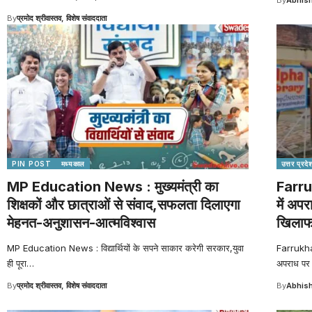
By
प्रमोद श्रीवास्तव, विशेष संवाददाता
PIN POST
मध्यकाल
उत्तर प्रदे
MP Education News : मुख्यमंत्री का
Farru
शिक्षकों और छात्राओं से संवाद,सफलता दिलाएगा
में अपर
मेहनत-अनुशासन-आत्मविश्वास
खिलाफ 
MP Education News : विद्यार्थियों के सपने साकार करेगी सरकार,युवा
Farrukhab
ही पूरा
…
अपराध पर 
By
प्रमोद श्रीवास्तव, विशेष संवाददाता
By
Abhish