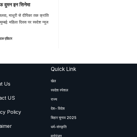
ऑफ वुमन इन सिनेमा
जलवा, माधुरी से दीपिका तक क्रांति
बई: महिला दिवस पर स्वदेश न्यूज
टल एडिटर
Quick Link
खेल
t Us
स्वदेश स्पेशल
act US
राज्य
देश- विदेश
cy Policy
बिहार चुनाव 2025
aimer
धर्म-संस्कृति
मनोरंजन