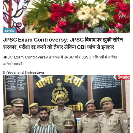
झारखंड
JPSC Exam Controversy: JPSC विवाद पर झुकी सोरेन
सरकार, परीक्षा रद्द करने को तैयार लेकिन CBI जांच से इनकार
JPSC Exam Controversy झारखंड में JPSC और JSSC परीक्षाओं में कथित
अनियमितताओं
…
By
Yoganand Shrivastava