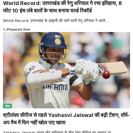
World Record: उत्तराखंड की रेणु धरियाल ने रचा इतिहास, 8
फीट 10 इंच लंबे बालों के साथ बनाया वर्ल्ड रिकॉर्ड
World Record: उत्तराखंड के हल्द्वानी की रहने वाली रेणु धरियाल ने अपने
…
By
Priyanshi Soni
खेल
श्रीलंका सीरीज से पहले Yashasvi Jaiswal की बढ़ी टेंशन, वॉर्म-
अप मैच में फिर नहीं खोल पाए खाता
Yashasvi Jaiswal: भारत और श्रीलंका के बीच टेस्ट सीरीज का आगाज 15
…