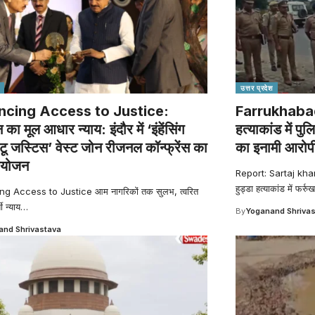
उत्तर प्रदेश
ncing Access to Justice:
Farrukhabad
का मूल आधार न्याय: इंदौर में ‘इंहेंसिंग
हत्याकांड में प
 टू जस्टिस’ वेस्ट जोन रीजनल कॉन्फ्रेंस का
का इनामी आरोपी
आयोजन
Report: Sartaj kh
हुड्डा हत्याकांड में फर्रु
g Access to Justice आम नागरिकों तक सुलभ, त्वरित
ी न्याय
…
By
Yoganand Shriva
nd Shrivastava