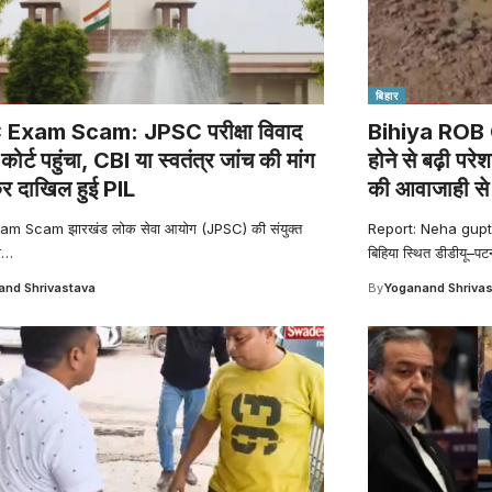
बिहार
Exam Scam: JPSC परीक्षा विवाद
Bihiya ROB C
 कोर्ट पहुंचा, CBI या स्वतंत्र जांच की मांग
होने से बढ़ी परे
र दाखिल हुई PIL
की आवाजाही से ल
m Scam झारखंड लोक सेवा आयोग (JPSC) की संयुक्त
Report: Neha gupta
ा
…
बिहिया स्थित डीडीयू–पट
nd Shrivastava
By
Yoganand Shriva