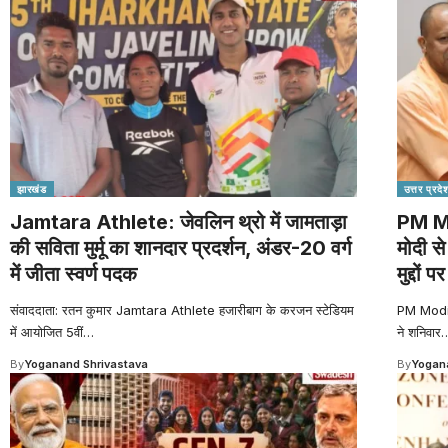
झारखंड
उत्तर प्रदे
Jamtara Athlete: जेवलिन थ्रो में जामताड़ा
PM Mo
की सविता मुर्मू का शानदार प्रदर्शन, अंडर-20 वर्ग
मोदी से
में जीता स्वर्ण पदक
मुद्दों प
संवाददाता: रतन कुमार Jamtara Athlete हजारीबाग के करजन स्टेडियम
PM Modi Y
में आयोजित 5वीं
…
ने शनिवार
By
Yoganand Shrivastava
By
Yogana