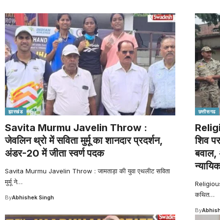
झारखंड
छत्तीसगढ
Savita Murmu Javelin Throw :
Relig
जेवलिन थ्रो में सविता मुर्मू का शानदार प्रदर्शन,
शिव प
अंडर-20 में जीता स्वर्ण पदक
बवाल, 
न्यायिक
Savita Murmu Javelin Throw : जामताड़ा की युवा एथलीट सविता
मुर्मू ने
…
Religious
कथित
…
By
Abhishek Singh
By
Abhish