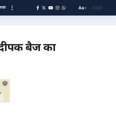
ोज़गार
Aa
दीपक बैज का