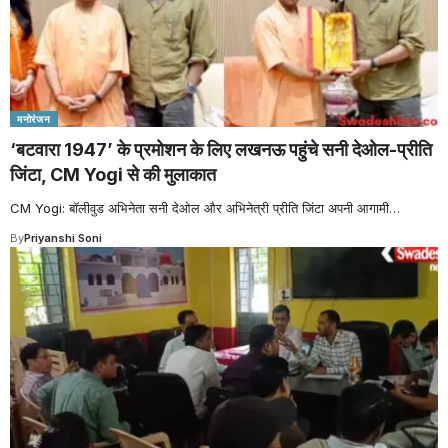
मनोरंजन
‘बटवारा 1947’ के प्रमोशन के लिए लखनऊ पहुंचे सनी देओल-प्र‍ीति
जिंटा, CM Yogi से की मुलाकात
CM Yogi: बॉलीवुड अभिनेता सनी देओल और अभिनेत्री प्रीति जिंटा अपनी आगामी
…
By
Priyanshi Soni