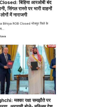
losed: बिहिया आरओबी बंद
शानी, सिंगल रास्ते पर भारी वाहनों
ोगों में नाराजगी
 Bihiya ROB Closed भोजपुर जिले के
ना
…
stava
hi: मक्का रक्षा समझौते पर
रिया, अरागची बोले- मुस्लिम देश