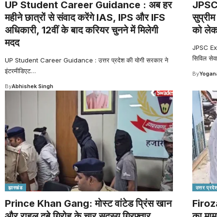
UP Student Career Guidance : अब हर
JPSC 
महीने छात्रों से संवाद करेंगे IAS, IPS और IFS
सुप्रीम
अधिकारी, 12वीं के बाद करियर चुनने में मिलेगी
को लेक
मदद
JPSC Exa
सिविल सेव
UP Student Career Guidance : उत्तर प्रदेश की योगी सरकार ने
इंटरमीडिएट
…
By
Yogana
By
Abhishek Singh
झारखंड
उत्तर प्रदे
Prince Khan Gang: मोस्ट वांटेड प्रिंस खान
Firoza
और राहुल दुबे गिरोह के चार सदस्य गिरफ्तार,
का माम