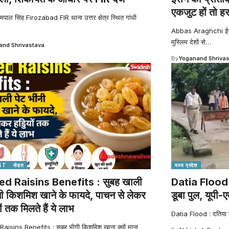
एकजुट हों तो ह
प्रेमपाल सिंह Firozabad FIR थाना उत्तर क्षेत्र स्थित गांधी
Abbas Araghchi ईरान
मुस्लिम देशों से
…
nd Shrivastava
By
Yoganand Shriva
ST
सेहत
मध्य प्रदेश
d Raisins Benefits : सुबह खाली
Datia Flood: प
गी किशमिश खाने के फायदे, पाचन से लेकर
डूबा पुल, यूपी-ए
ं तक मिलते हैं ये लाभ
Datia Flood : दतिया जि
isins Benefits : सुबह भीगी किशमिश खाना क्यों माना