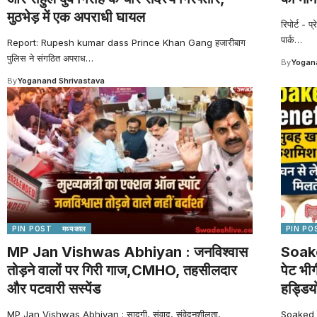
मुठभेड़ में एक अपराधी घायल
रिपोर्ट - 
पार्क
…
Report: Rupesh kumar dass Prince Khan Gang हजारीबाग
पुलिस ने संगठित अपराध
…
By
Yogana
By
Yoganand Shrivastava
PIN POST
मध्यकाल
PIN PO
MP Jan Vishwas Abhiyan : जनविश्वास
Soake
तोड़ने वालों पर गिरी गाज,CMHO, तहसीलदार
पेट भी
और पटवारी सस्पेंड
हड्डियो
MP Jan Vishwas Abhiyan : सादगी, संवाद, संवेदनशीलता,
Soaked Ra