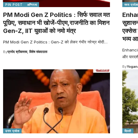
PIN POST
अग्निपथ
मध्य प्रदेश
PM Modi Gen Z Politics : सिर्फ सवाल मत
Enha
पूछिए, समाधान भी खोजें-पीएम,राजनीति का मिशन
सुशासन 
Gen-Z, IIT युवाओं को नमो मंत्र
एक्सेस
भव्य 
PM Modi Gen Z Politics : Gen-Z को लेकर गंभीर नरेन्द्र मोदी
…
Enhancin
By
प्रमोद श्रीवास्तव, विशेष संवाददाता
और पारदर्श
By
Yogana
उत्तर प्रदेश
दिल्ली