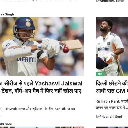
By
Abhishek Singh
ek Singh
खेल
ंका सीरीज से पहले Yashasvi Jaiswal
दिल्ली छोड़ने 
 टेंशन, वॉर्म-अप मैच में फिर नहीं खोल पाए
आधी रात CM ध
Rishabh Pant: भारतीय
ऋषभ पंत उत्तराखंड में
Jaiswal: भारत और श्रीलंका के बीच टेस्ट सीरीज का
…
By
Priyanshi Soni
shi Soni