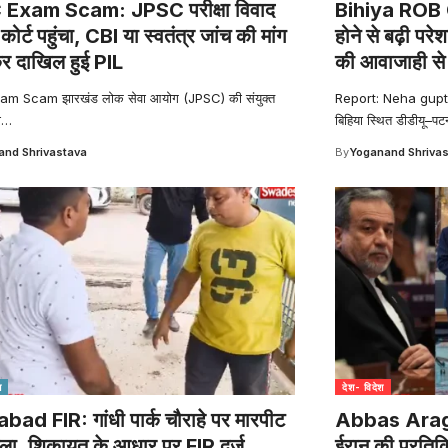
Exam Scam: JPSC परीक्षा विवाद
Bihiya ROB C
 कोर्ट पहुंचा, CBI या स्वतंत्र जांच की मांग
होने से बढ़ी परे
र दाखिल हुई PIL
की आवाजाही से ल
m Scam झारखंड लोक सेवा आयोग (JPSC) की संयुक्त
Report: Neha gupta
ा
…
बिहिया स्थित डीडीयू–पट
nd Shrivastava
By
Yoganand Shriva
श
देश- विदेश
bad FIR: गांधी पार्क चौराहे पर मारपीट
Abbas Araghc
ला, शिकायत के आधार पर FIR दर्ज
ईरान की प्रतिक्