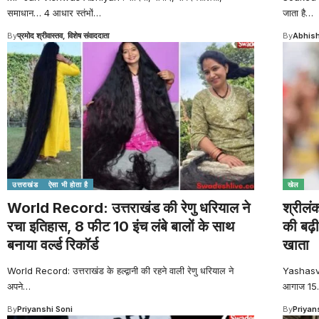
समाधान… 4 आधार स्तंभों
…
जाता है
…
By
प्रमोद श्रीवास्तव, विशेष संवाददाता
By
Abhish
उत्तराखंड
ऐसा भी होता है
खेल
World Record: उत्तराखंड की रेणु धरियाल ने
श्रील
रचा इतिहास, 8 फीट 10 इंच लंबे बालों के साथ
की बढ़ी
बनाया वर्ल्ड रिकॉर्ड
खाता
World Record: उत्तराखंड के हल्द्वानी की रहने वाली रेणु धरियाल ने
Yashasvi 
अपने
…
आगाज 15
By
Priyanshi Soni
By
Priyan