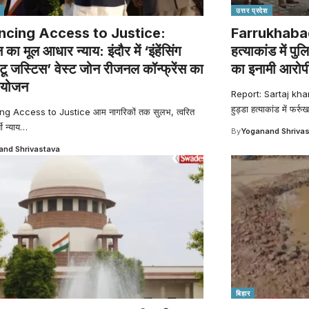
उत्तर प्रदेश
ncing Access to Justice:
Farrukhabad
का मूल आधार न्याय: इंदौर में ‘इंहेंसिंग
हत्याकांड में प
 टू जस्टिस’ वेस्ट जोन रीजनल कॉन्फ्रेंस का
का इनामी आरोपी
आयोजन
Report: Sartaj kh
हुड्डा हत्याकांड में फर्रु
g Access to Justice आम नागरिकों तक सुलभ, त्वरित
ी न्याय
…
By
Yoganand Shriva
nd Shrivastava
बिहार