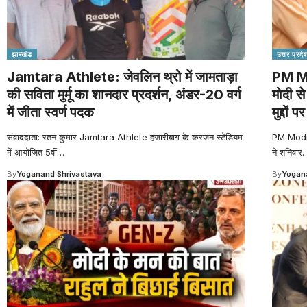
झारखंड
उत्तर प्रदे
Jamtara Athlete: जेवलिन थ्रो में जामताड़ा
PM Mo
की सविता मुर्मू का शानदार प्रदर्शन, अंडर-20 वर्ग
मोदी से
में जीता स्वर्ण पदक
मुद्दों प
संवाददाता: रतन कुमार Jamtara Athlete हजारीबाग के करजन स्टेडियम
PM Modi Y
में आयोजित 5वीं
…
ने शनिवार
By
Yoganand Shrivastava
By
Yogana