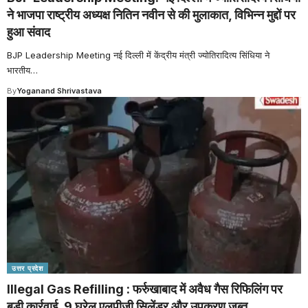
ने भाजपा राष्ट्रीय अध्यक्ष नितिन नवीन से की मुलाकात, विभिन्न मुद्दों पर
हुआ संवाद
BJP Leadership Meeting नई दिल्ली में केंद्रीय मंत्री ज्योतिरादित्य सिंधिया ने
भारतीय
…
By
Yoganand Shrivastava
उत्तर प्रदेश
Illegal Gas Refilling : फर्रुखाबाद में अवैध गैस रिफिलिंग पर
बड़ी कार्रवाई, 9 घरेलू एलपीजी सिलेंडर और उपकरण जब्त