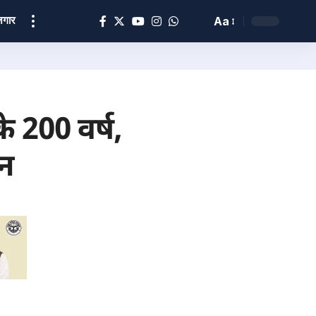
ोज़गार
Aa
 200 वर्ष,
जन