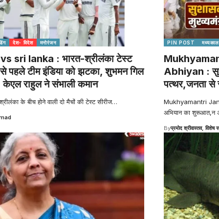
ंडिंग
देश- विदेश
मनोरंजन
PIN POST
मध्यकाल
vs sri lanka : भारत-श्रीलंका टेस्ट
Mukhyamant
से पहले टीम इंडिया को झटका, शुभमन गिल
Abhiyan : सुश
 केएल राहुल ने संभाली कमान
पत्थर,जनता से 
रीलंका के बीच होने वाली दो मैचों की टेस्ट सीरीज
…
Mukhyamantri Jan Vi
अभियान का शुरूआत,न 
hmad
By
प्रमोद श्रीवास्तव, विशेष स