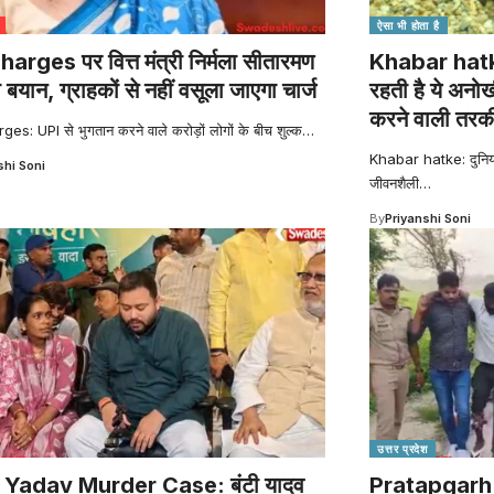
ऐसा भी होता है
arges पर वित्त मंत्री निर्मला सीतारमण
Khabar hatke:
 बयान, ग्राहकों से नहीं वसूला जाएगा चार्ज
रहती है ये अनोख
करने वाली तरक
es: UPI से भुगतान करने वाले करोड़ों लोगों के बीच शुल्क
…
Khabar hatke: दुनिया म
shi Soni
जीवनशैली
…
By
Priyanshi Soni
उत्तर प्रदेश
 Yadav Murder Case: बंटी यादव
Pratapgarh 