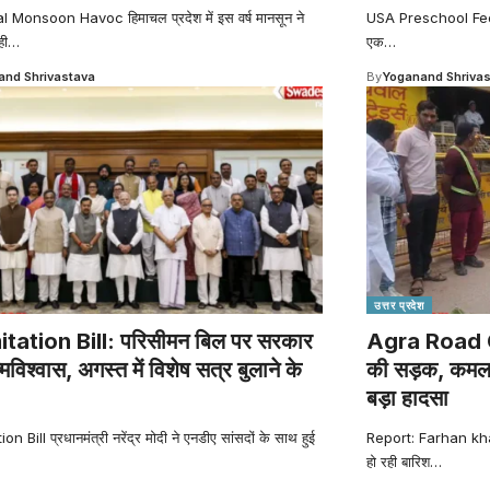
Monsoon Havoc हिमाचल प्रदेश में इस वर्ष मानसून ने
USA Preschool Fees अम
ही
…
एक
…
nd Shrivastava
By
Yoganand Shriva
उत्तर प्रदेश
itation Bill: परिसीमन बिल पर सरकार
Agra Road Co
विश्वास, अगस्त में विशेष सत्र बुलाने के
की सड़क, कमला 
बड़ा हादसा
on Bill प्रधानमंत्री नरेंद्र मोदी ने एनडीए सांसदों के साथ हुई
Report: Farhan kha
हो रही बारिश
…