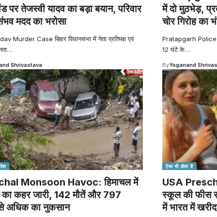
ांड पर तेजस्वी यादव का बड़ा बयान, परिवार
में दो मुठभेड़, 
ंभव मदद का भरोसा
चोर गिरोह का भ
av Murder Case बिहार विधानसभा में नेता प्रतिपक्ष एवं
Pratapgarh Police En
नता
…
12 घंटे के
…
nd Shrivastava
By
Yoganand Shriva
देश
ऐसा भी होता है
hal Monsoon Havoc: हिमाचल में
USA Preschool
 का कहर जारी, 142 मौतें और 797
स्कूल की फीस स
से अधिक का नुकसान
में भारत में खर