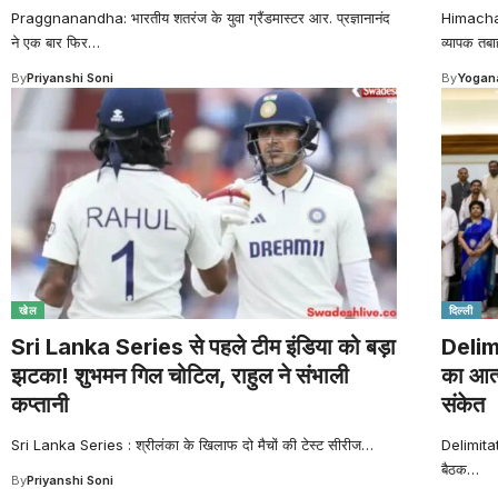
Praggnanandha: भारतीय शतरंज के युवा ग्रैंडमास्टर आर. प्रज्ञानानंद
Himachal 
ने एक बार फिर
…
व्यापक तबा
By
Priyanshi Soni
By
Yogana
खेल
दिल्ली
Sri Lanka Series से पहले टीम इंडिया को बड़ा
Delim
झटका! शुभमन गिल चोटिल, राहुल ने संभाली
का आत्म
कप्तानी
संकेत
Sri Lanka Series : श्रीलंका के खिलाफ दो मैचों की टेस्ट सीरीज
…
Delimitati
बैठक
…
By
Priyanshi Soni