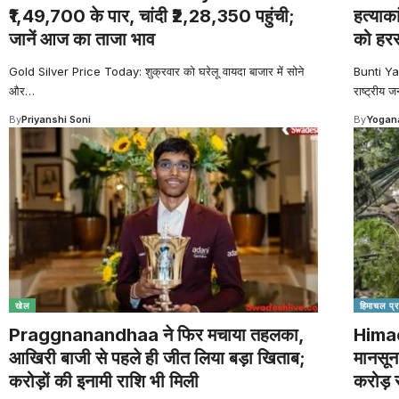
₹1,49,700 के पार, चांदी ₹2,28,350 पहुंची;
हत्याक
जानें आज का ताजा भाव
को हरस
Gold Silver Price Today: शुक्रवार को घरेलू वायदा बाजार में सोने
Bunti Yad
और
…
राष्ट्रीय ज
By
Priyanshi Soni
By
Yogana
खेल
हिमाचल प्र
Praggnanandhaa ने फिर मचाया तहलका,
Himac
आखिरी बाजी से पहले ही जीत लिया बड़ा खिताब;
मानसून
करोड़ों की इनामी राशि भी मिली
करोड़ 