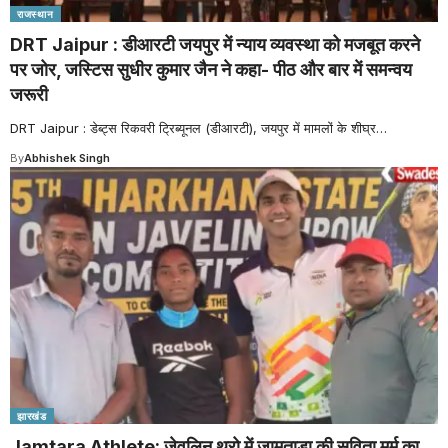
राजस्थान
DRT Jaipur : डीआरटी जयपुर में न्याय व्यवस्था को मजबूत करने
पर जोर, जस्टिस सुधीर कुमार जैन ने कहा- पीठ और बार में समन्वय
जरूरी
DRT Jaipur : डेब्ट्स रिकवरी ट्रिब्यूनल (डीआरटी), जयपुर में मामलों के शीघ्र
…
By
Abhishek Singh
झारखंड
Jamtara Athlete: जेवलिन थ्रो में जामताड़ा की सविता मुर्मू का