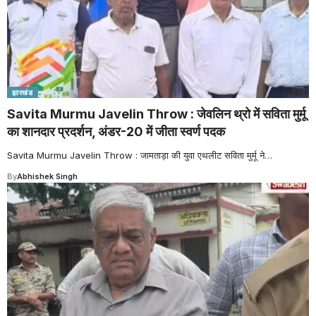
झारखंड
Savita Murmu Javelin Throw : जेवलिन थ्रो में सविता मुर्मू
का शानदार प्रदर्शन, अंडर-20 में जीता स्वर्ण पदक
Savita Murmu Javelin Throw : जामताड़ा की युवा एथलीट सविता मुर्मू ने
…
By
Abhishek Singh